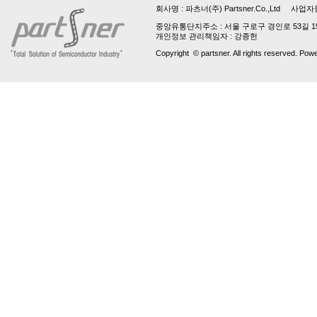
회사명 :
파츠너(주) Partsner.Co.,Ltd
사업자등록번호 
중앙유통단지주소 : 서울 구로구 경인로 53길 15, 업
개인정보 관리책임자 : 강종헌
Copyright © partsner. All rights reserved. Pow
파
트
번
호
는
최
소
3
자
입
니
다!
파
트
번
호
는