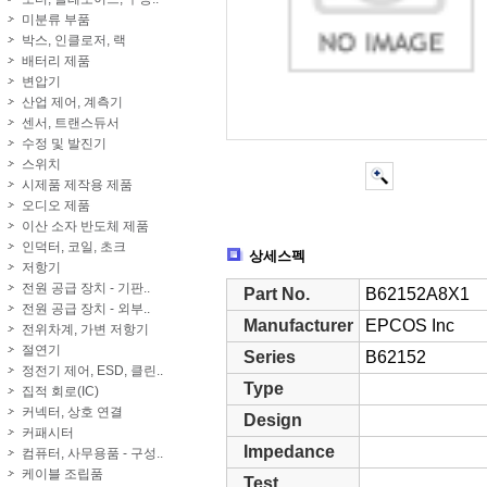
미분류 부품
박스, 인클로저, 랙
배터리 제품
변압기
산업 제어, 계측기
센서, 트랜스듀서
수정 및 발진기
스위치
시제품 제작용 제품
오디오 제품
이산 소자 반도체 제품
인덕터, 코일, 초크
상세스펙
저항기
전원 공급 장치 - 기판..
Part No.
B62152A8X1
전원 공급 장치 - 외부..
Manufacturer
EPCOS Inc
전위차계, 가변 저항기
절연기
Series
B62152
정전기 제어, ESD, 클린..
Type
집적 회로(IC)
커넥터, 상호 연결
Design
커패시터
Impedance
컴퓨터, 사무용품 - 구성..
케이블 조립품
Test