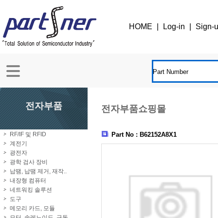
HOME
|
Log-in
|
Sign-
전자부품
전자부품쇼핑몰
RF/IF 및 RFID
Part No : B62152A8X1
계전기
광전자
광학 검사 장비
납땜, 납땜 제거, 재작..
내장형 컴퓨터
네트워킹 솔루션
도구
메모리 카드, 모듈
모터, 솔레노이드, 구동..