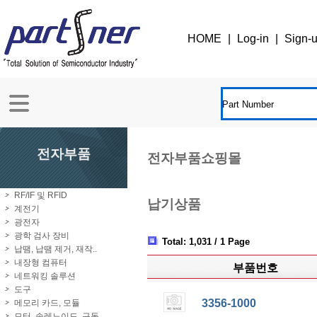
HOME
|
Log-in
|
Sign-
전자부품
전자부품쇼핑몰
RF/IF 및 RFID
납기상품
계전기
광전자
광학 검사 장비
Total: 1,031 / 1 Page
납땜, 납땜 제거, 재작..
내장형 컴퓨터
부품번호
네트워킹 솔루션
도구
3356-1000
메모리 카드, 모듈
모터, 솔레노이드, 구동..