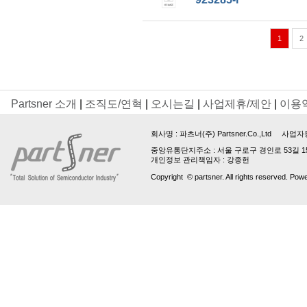
1
2
Partsner 소개
|
조직도/연혁
|
오시는길
|
사업제휴/제안
|
이용
회사명 :
파츠너(주) Partsner.Co.,Ltd
사업자등록번호 
중앙유통단지주소 : 서울 구로구 경인로 53길 15, 업
개인정보 관리책임자 : 강종헌
Copyright © partsner. All rights reserved. Pow
파
트
번
호
는
최
소
3