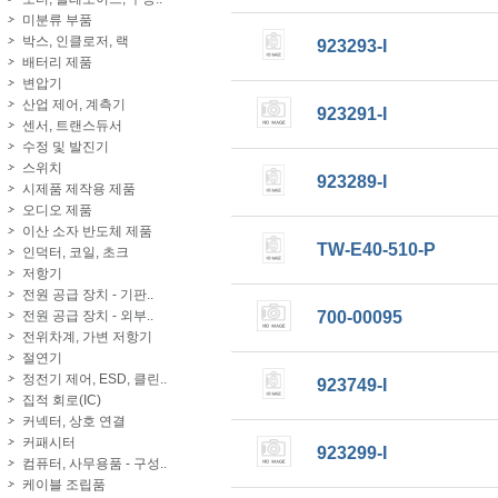
미분류 부품
박스, 인클로저, 랙
923293-I
배터리 제품
변압기
산업 제어, 계측기
923291-I
센서, 트랜스듀서
수정 및 발진기
스위치
923289-I
시제품 제작용 제품
오디오 제품
이산 소자 반도체 제품
TW-E40-510-P
인덕터, 코일, 초크
저항기
전원 공급 장치 - 기판..
전원 공급 장치 - 외부..
700-00095
전위차계, 가변 저항기
절연기
정전기 제어, ESD, 클린..
923749-I
집적 회로(IC)
커넥터, 상호 연결
커패시터
923299-I
컴퓨터, 사무용품 - 구성..
케이블 조립품