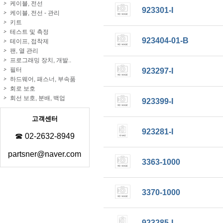
케이블, 전선
923301-I
케이블, 전선 - 관리
키트
테스트 및 측정
923404-01-B
테이프, 접착제
팬, 열 관리
프로그래밍 장치, 개발..
필터
923297-I
하드웨어, 패스너, 부속품
회로 보호
회선 보호, 분배, 백업
923399-I
고객센터
923281-I
☎ 02-2632-8949
partsner@naver.com
3363-1000
3370-1000
923285-I