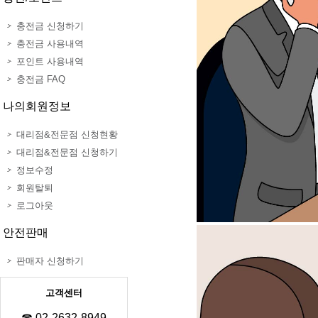
충전금 신청하기
충전금 사용내역
포인트 사용내역
충전금 FAQ
나의회원정보
대리점&전문점 신청현황
대리점&전문점 신청하기
정보수정
회원탈퇴
로그아웃
안전판매
판매자 신청하기
고객센터
☎ 02-2632-8949