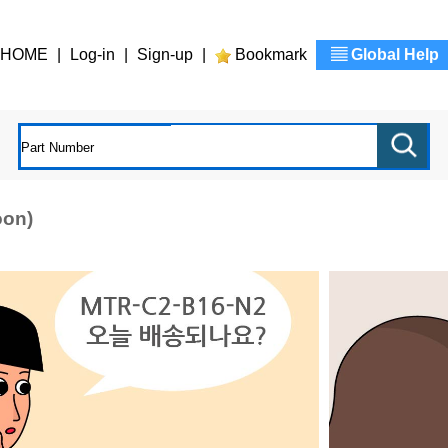
HOME
|
Log-in
|
Sign-up
|
Bookmark
▤ Global Help
oon)