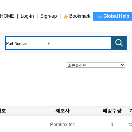
HOME
|
Log-in
|
Sign-up
|
Bookmark
▤ Global Help
번호
제조사
패킹수량
Parallax Inc
1
c