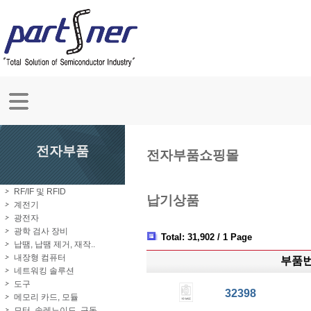
전자부품
전자부품쇼핑몰
RF/IF 및 RFID
납기상품
계전기
광전자
광학 검사 장비
Total: 31,902 / 1 Page
납땜, 납땜 제거, 재작..
내장형 컴퓨터
부품
네트워킹 솔루션
도구
32398
메모리 카드, 모듈
모터, 솔레노이드, 구동..