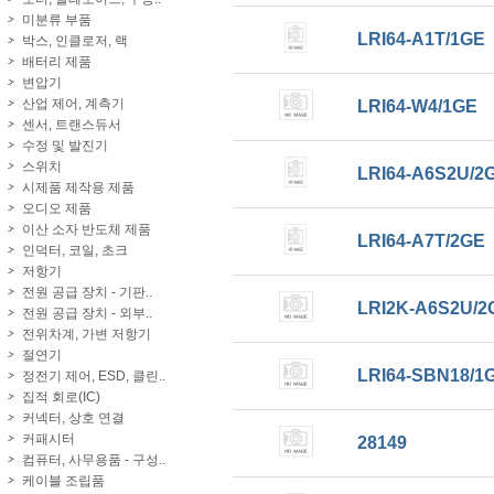
미분류 부품
LRI64-A1T/1GE
박스, 인클로저, 랙
배터리 제품
변압기
산업 제어, 계측기
LRI64-W4/1GE
센서, 트랜스듀서
수정 및 발진기
스위치
LRI64-A6S2U/2
시제품 제작용 제품
오디오 제품
이산 소자 반도체 제품
LRI64-A7T/2GE
인덕터, 코일, 초크
저항기
전원 공급 장치 - 기판..
LRI2K-A6S2U/2
전원 공급 장치 - 외부..
전위차계, 가변 저항기
절연기
LRI64-SBN18/1
정전기 제어, ESD, 클린..
집적 회로(IC)
커넥터, 상호 연결
커패시터
28149
컴퓨터, 사무용품 - 구성..
케이블 조립품