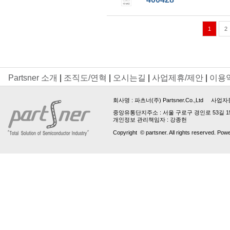
1
2
Partsner 소개
|
조직도/연혁
|
오시는길
|
사업제휴/제안
|
이용
회사명 :
파츠너(주) Partsner.Co.,Ltd
사업자등록번호 
중앙유통단지주소 : 서울 구로구 경인로 53길 15, 업
개인정보 관리책임자 : 강종헌
Copyright © partsner. All rights reserved. Pow
파
트
번
호
는
최
소
3