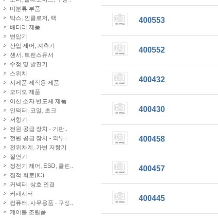
미분류 부품
박스, 인클로저, 랙
400553
배터리 제품
변압기
산업 제어, 계측기
400552
센서, 트랜스듀서
수정 및 발진기
스위치
400432
시제품 제작용 제품
오디오 제품
이산 소자 반도체 제품
400430
인덕터, 코일, 초크
저항기
전원 공급 장치 - 기판..
전원 공급 장치 - 외부..
400458
전위차계, 가변 저항기
절연기
정전기 제어, ESD, 클린..
400457
집적 회로(IC)
커넥터, 상호 연결
커패시터
400445
컴퓨터, 사무용품 - 구성..
케이블 조립품