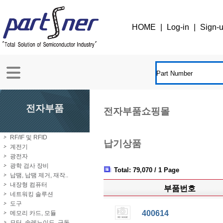
HOME
|
Log-in
|
Sign-
전자부품
전자부품쇼핑몰
RF/IF 및 RFID
납기상품
계전기
광전자
광학 검사 장비
Total: 79,070 / 1 Page
납땜, 납땜 제거, 재작..
내장형 컴퓨터
부품번호
네트워킹 솔루션
도구
400614
메모리 카드, 모듈
모터, 솔레노이드, 구동..