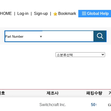
HOME
|
Log-in
|
Sign-up
|
Bookmark
▤ Global Help
번호
제조사
패킹수량
Switchcraft Inc.
50↑
c