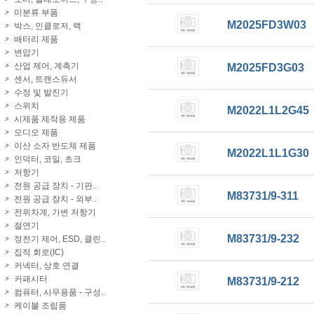
미분류 부품
M2025FD3W03
박스, 인클로저, 랙
배터리 제품
변압기
산업 제어, 계측기
M2025FD3G03
센서, 트랜스듀서
수정 및 발진기
스위치
M2022L1L2G45
시제품 제작용 제품
오디오 제품
이산 소자 반도체 제품
M2022L1L1G30
인덕터, 코일, 초크
저항기
전원 공급 장치 - 기판..
M83731/9-311
전원 공급 장치 - 외부..
전위차계, 가변 저항기
절연기
M83731/9-232
정전기 제어, ESD, 클린..
집적 회로(IC)
커넥터, 상호 연결
커패시터
M83731/9-212
컴퓨터, 사무용품 - 구성..
케이블 조립품