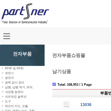
전자부품
전자부품쇼핑몰
RF/IF 및 RFID
납기상품
계전기
광전자
광학 검사 장비
Total: 108,953 / 1 Page
납땜, 납땜 제거, 재작..
내장형 컴퓨터
부품
네트워킹 솔루션
도구
13036
메모리 카드, 모듈
모터, 솔레노이드, 구동..