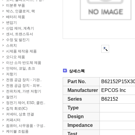
미분류 부품
박스, 인클로저, 랙
배터리 제품
변압기
산업 제어, 계측기
센서, 트랜스듀서
수정 및 발진기
스위치
시제품 제작용 제품
오디오 제품
이산 소자 반도체 제품
인덕터, 코일, 초크
상세스펙
저항기
전원 공급 장치 - 기판..
Part No.
B62152P15X3
전원 공급 장치 - 외부..
Manufacturer
EPCOS Inc
전위차계, 가변 저항기
절연기
Series
B62152
정전기 제어, ESD, 클린..
Type
집적 회로(IC)
커넥터, 상호 연결
Design
커패시터
Impedance
컴퓨터, 사무용품 - 구성..
케이블 조립품
Test