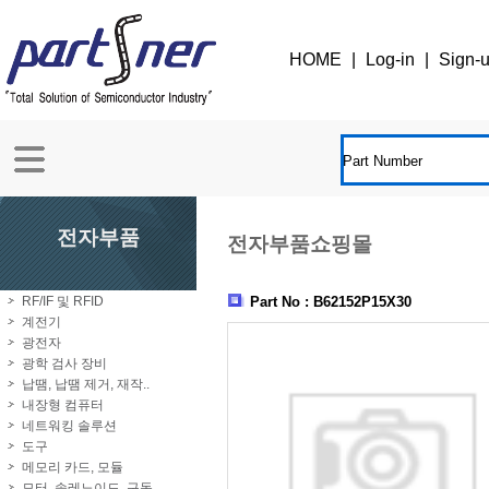
HOME
|
Log-in
|
Sign-
전자부품
전자부품쇼핑몰
RF/IF 및 RFID
Part No : B62152P15X30
계전기
광전자
광학 검사 장비
납땜, 납땜 제거, 재작..
내장형 컴퓨터
네트워킹 솔루션
도구
메모리 카드, 모듈
모터, 솔레노이드, 구동..