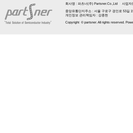
회사명 :
파츠너(주) Partsner.Co.,Ltd
사업자등록번호 
중앙유통단지주소 : 서울 구로구 경인로 53길 15, 업
개인정보 관리책임자 : 강종헌
Copyright © partsner. All rights reserved. Pow
파
트
번
호
는
최
소
3
자
입
니
다!
파
트
번
호
는