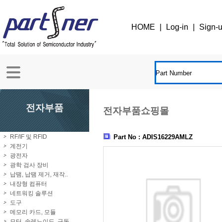
HOME
|
Log-in
|
Sign-
전자부품
전자부품쇼핑몰
RF/IF 및 RFID
Part No : ADIS16229AMLZ
계전기
광전자
광학 검사 장비
납땜, 납땜 제거, 재작..
내장형 컴퓨터
네트워킹 솔루션
도구
메모리 카드, 모듈
모터, 솔레노이드, 구동..