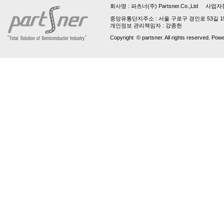
회사명 :
파츠너(주) Partsner.Co.,Ltd
사업자등록번호 
중앙유통단지주소 : 서울 구로구 경인로 53길 15, 업
개인정보 관리책임자 : 강종헌
Copyright © partsner. All rights reserved. Pow
파
트
번
호
는
최
소
3
자
입
니
다!
파
트
번
호
는