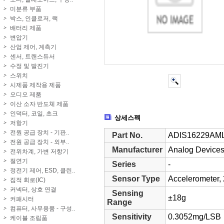
미분류 부품
박스, 인클로저, 랙
배터리 제품
변압기
산업 제어, 계측기
센서, 트랜스듀서
수정 및 발진기
스위치
시제품 제작용 제품
오디오 제품
이산 소자 반도체 제품
인덕터, 코일, 초크
상세스펙
저항기
전원 공급 장치 - 기판..
Part No.
ADIS16229AM
전원 공급 장치 - 외부..
Manufacturer
Analog Devices
전위차계, 가변 저항기
절연기
Series
-
정전기 제어, ESD, 클린..
Sensor Type
Accelerometer, 
집적 회로(IC)
커넥터, 상호 연결
Sensing
±18g
커패시터
Range
컴퓨터, 사무용품 - 구성..
Sensitivity
0.3052mg/LSB
케이블 조립품