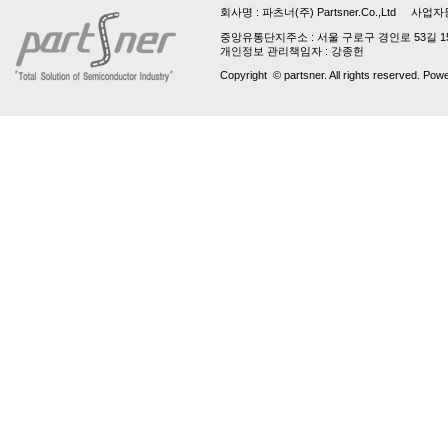
회사명 :
파츠너(주) Partsner.Co.,Ltd
사업자등록번호 
중앙유통단지주소 : 서울 구로구 경인로 53길 15, 업
개인정보 관리책임자 : 강종헌
Copyright © partsner. All rights reserved. Pow
파
트
번
호
는
최
소
3
자
입
니
다!
파
트
번
호
는