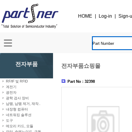
HOME
|
Log-in
|
Sign-
전자부품
전자부품쇼핑몰
RF/IF 및 RFID
Part No : 32398
계전기
광전자
광학 검사 장비
납땜, 납땜 제거, 재작..
내장형 컴퓨터
네트워킹 솔루션
도구
메모리 카드, 모듈
모터, 솔레노이드, 구동..