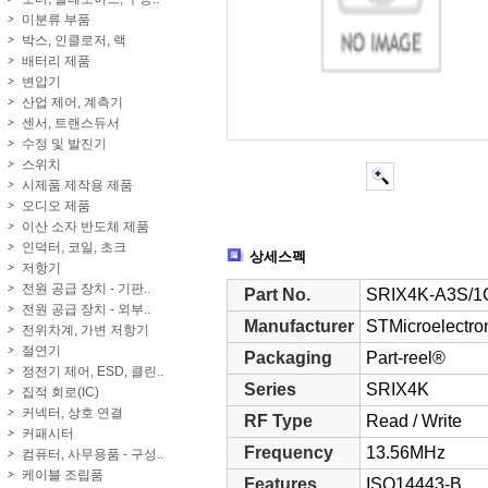
미분류 부품
박스, 인클로저, 랙
배터리 제품
변압기
산업 제어, 계측기
센서, 트랜스듀서
수정 및 발진기
스위치
시제품 제작용 제품
오디오 제품
이산 소자 반도체 제품
인덕터, 코일, 초크
상세스펙
저항기
전원 공급 장치 - 기판..
Part No.
SRIX4K-A3S/1
전원 공급 장치 - 외부..
Manufacturer
STMicroelectro
전위차계, 가변 저항기
절연기
Packaging
Part-reel®
정전기 제어, ESD, 클린..
Series
SRIX4K
집적 회로(IC)
커넥터, 상호 연결
RF Type
Read / Write
커패시터
Frequency
13.56MHz
컴퓨터, 사무용품 - 구성..
케이블 조립품
Features
ISO14443-B