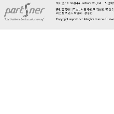
회사명 :
파츠너(주) Partsner.Co.,Ltd
사업자등록번호 
중앙유통단지주소 : 서울 구로구 경인로 53길 15, 업
개인정보 관리책임자 : 강종헌
Copyright © partsner. All rights reserved. Pow
파
트
번
호
는
최
소
3
자
입
니
다!
파
트
번
호
는