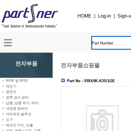
HOME
|
Log-in
|
Sign-
전자부품
전자부품쇼핑몰
RF/IF 및 RFID
Part No : SRIX4K-A3S/1GE
계전기
광전자
광학 검사 장비
납땜, 납땜 제거, 재작..
내장형 컴퓨터
네트워킹 솔루션
도구
메모리 카드, 모듈
모터, 솔레노이드, 구동..