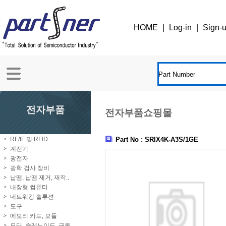
HOME
|
Log-in
|
Sign-
전자부품
전자부품쇼핑몰
RF/IF 및 RFID
Part No : SRIX4K-A3S/1GE
계전기
광전자
광학 검사 장비
납땜, 납땜 제거, 재작..
내장형 컴퓨터
네트워킹 솔루션
도구
메모리 카드, 모듈
모터, 솔레노이드, 구동..