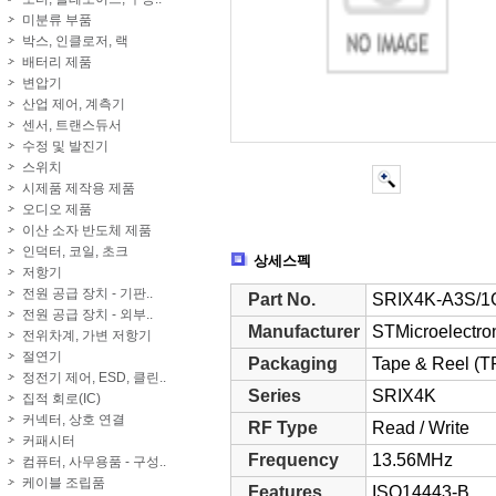
미분류 부품
박스, 인클로저, 랙
배터리 제품
변압기
산업 제어, 계측기
센서, 트랜스듀서
수정 및 발진기
스위치
시제품 제작용 제품
오디오 제품
이산 소자 반도체 제품
인덕터, 코일, 초크
상세스펙
저항기
전원 공급 장치 - 기판..
Part No.
SRIX4K-A3S/1
전원 공급 장치 - 외부..
Manufacturer
STMicroelectro
전위차계, 가변 저항기
절연기
Packaging
Tape & Reel (T
정전기 제어, ESD, 클린..
Series
SRIX4K
집적 회로(IC)
커넥터, 상호 연결
RF Type
Read / Write
커패시터
Frequency
13.56MHz
컴퓨터, 사무용품 - 구성..
케이블 조립품
Features
ISO14443-B