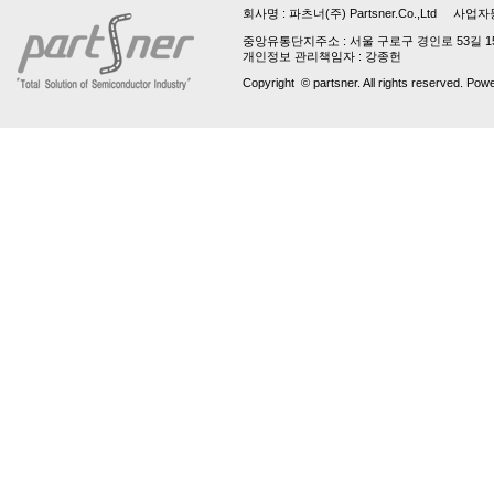
회사명 :
파츠너(주) Partsner.Co.,Ltd
사업자등록번호 
중앙유통단지주소 : 서울 구로구 경인로 53길 15, 업
개인정보 관리책임자 : 강종헌
Copyright © partsner. All rights reserved. Pow
파
트
번
호
는
최
소
3
자
입
니
다!
파
트
번
호
는