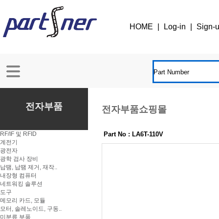
HOME
|
Log-in
|
Sign-
전자부품
전자부품쇼핑몰
RF/IF 및 RFID
Part No : LA6T-110V
계전기
광전자
광학 검사 장비
납땜, 납땜 제거, 재작..
내장형 컴퓨터
네트워킹 솔루션
도구
메모리 카드, 모듈
모터, 솔레노이드, 구동..
미분류 부품