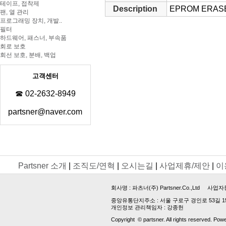
테이프, 접착제
Description
EPROM ERASE
팬, 열 관리
프로그래밍 장치, 개발..
필터
하드웨어, 패스너, 부속품
회로 보호
회선 보호, 분배, 백업
고객센터
☎ 02-2632-8949
partsner@naver.com
Partsner 소개
|
조직도/연혁
|
오시는길
|
사업제휴/제안
|
이
회사명 :
파츠너(주) Partsner.Co.,Ltd
사업자등록번호 
중앙유통단지주소 : 서울 구로구 경인로 53길 15, 업
개인정보 관리책임자 : 강종헌
Copyright © partsner. All rights reserved. Pow