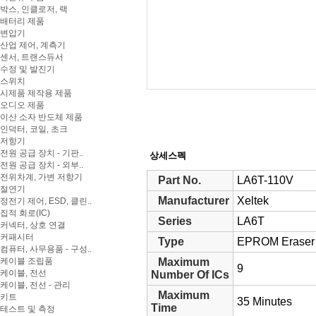
박스, 인클로저, 랙
배터리 제품
변압기
산업 제어, 계측기
센서, 트랜스듀서
수정 및 발진기
스위치
시제품 제작용 제품
오디오 제품
이산 소자 반도체 제품
인덕터, 코일, 초크
저항기
전원 공급 장치 - 기판..
상세스펙
전원 공급 장치 - 외부..
전위차계, 가변 저항기
Part No.
LA6T-110V
절연기
Manufacturer
Xeltek
정전기 제어, ESD, 클린..
집적 회로(IC)
Series
LA6T
커넥터, 상호 연결
커패시터
Type
EPROM Eraser
컴퓨터, 사무용품 - 구성..
케이블 조립품
Maximum
9
케이블, 전선
Number Of ICs
케이블, 전선 - 관리
Maximum
키트
35 Minutes
Time
테스트 및 측정